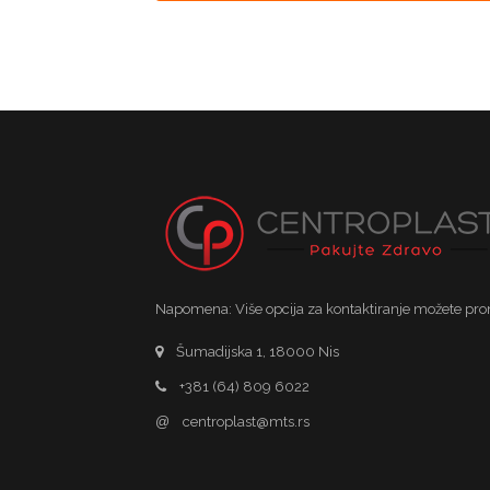
Napomena: Više opcija za kontaktiranje možete pro
Šumadijska 1, 18000 Nis
+381 (64) 809 6022
@
centroplast@mts.rs