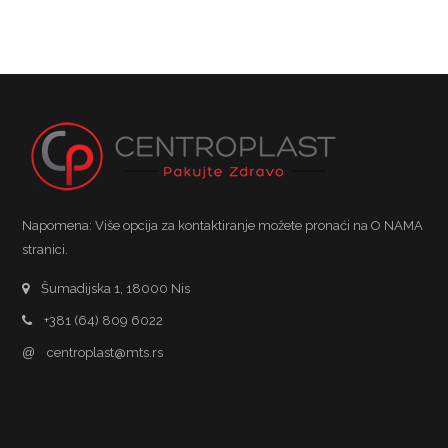
Napomena: Više opcija za kontaktiranje možete pronaći na O NAMA
stranici.
Šumadijska 1, 18000 Nis
+381 (64) 809 6022
@
centroplast@mts.rs