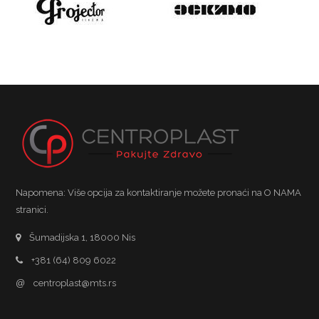
Napomena: Više opcija za kontaktiranje možete pronaći na O NAMA
stranici.
Šumadijska 1, 18000 Nis
+381 (64) 809 6022
@
centroplast@mts.rs