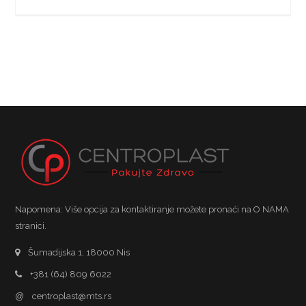
Napomena: Više opcija za kontaktiranje možete pronaći na O NAMA
stranici.
Šumadijska 1, 18000 Nis
+381 (64) 809 6022
@
centroplast@mts.rs