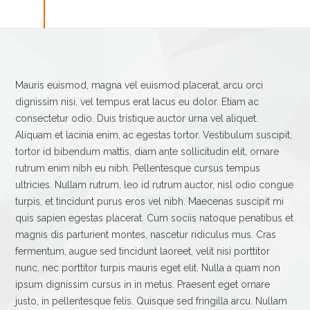
Mauris euismod, magna vel euismod placerat, arcu orci
dignissim nisi, vel tempus erat lacus eu dolor. Etiam ac
consectetur odio. Duis tristique auctor urna vel aliquet.
Aliquam et lacinia enim, ac egestas tortor. Vestibulum suscipit,
tortor id bibendum mattis, diam ante sollicitudin elit, ornare
rutrum enim nibh eu nibh. Pellentesque cursus tempus
ultricies. Nullam rutrum, leo id rutrum auctor, nisl odio congue
turpis, et tincidunt purus eros vel nibh. Maecenas suscipit mi
quis sapien egestas placerat. Cum sociis natoque penatibus et
magnis dis parturient montes, nascetur ridiculus mus. Cras
fermentum, augue sed tincidunt laoreet, velit nisi porttitor
nunc, nec porttitor turpis mauris eget elit. Nulla a quam non
ipsum dignissim cursus in in metus. Praesent eget ornare
justo, in pellentesque felis. Quisque sed fringilla arcu. Nullam