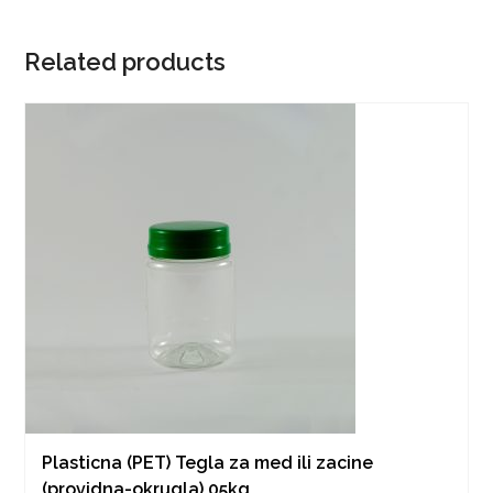
Related products
Plasticna (PET) Tegla za med ili zacine
(providna-okrugla) 05kg