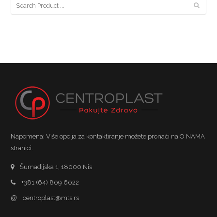
Napomena: Više opcija za kontaktiranje možete pronaći na O NAMA
stranici.
Šumadijska 1, 18000 Nis
+381 (64) 809 6022
@
centroplast@mts.rs