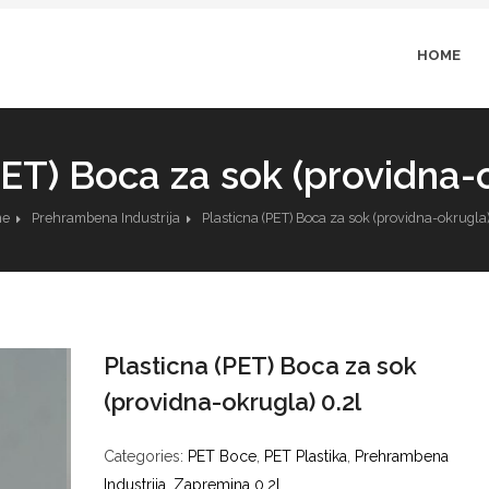
HOME
PET) Boca za sok (providna-o
e
Prehrambena Industrija
Plasticna (PET) Boca za sok (providna-okrugla)
Plasticna (PET) Boca za sok
(providna-okrugla) 0.2l
Categories:
PET Boce
,
PET Plastika
,
Prehrambena
Industrija
,
Zapremina 0.2l