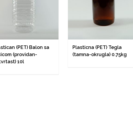
astican (PET) Balon sa
Plasticna (PET) Tegla
cicom (providan-
(tamna-okrugla) 0.75kg
vrtast) 10l