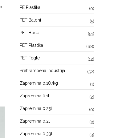
la
PE Plastika
(0)
PET Baloni
(5)
PET Boce
(51)
PET Plastika
(68)
PET Tegle
(12)
Prehrambena Industrija
(52)
Zapremina 0.187kg
(1)
Zapremina 0.1l
(2)
Zapremina 0.25l
(0)
Zapremina 0.2l
(2)
Zapremina 0.33l
(3)