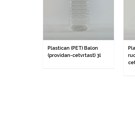
Plastican (PET) Balon
Pl
(providan-cetvrtast) 3l
ru
cet