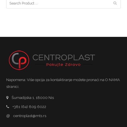
Napomena: Više opcija za kontaktiranje možete pronaći na O NAMA
stranici.
Šumadijska 1, 18000 Nis
+381 (64) 809 6022
@
centroplast@mts.rs