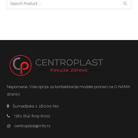
Napomena: Više opcija za kontaktiranje možete pronaći na O NAMA
stranici.
Šumadijska 1, 18000 Nis
+381 (64) 809 6022
@
centroplast@mts.rs