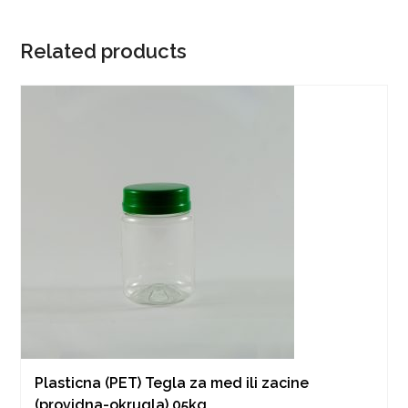
Related products
Plasticna (PET) Tegla za med ili zacine
(providna-okrugla) 05kg