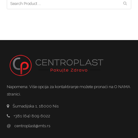
Napomena: Više opcija za kontaktiranje možete pronaći na O NAMA
stranici.
Šumadijska 1, 18000 Nis
+381 (64) 809 6022
@
centroplast@mts.rs