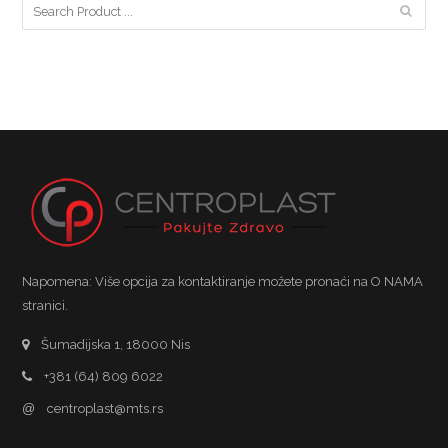
Napomena: Više opcija za kontaktiranje možete pronaći na O NAMA
stranici.
Šumadijska 1, 18000 Nis
+381 (64) 809 6022
@
centroplast@mts.rs