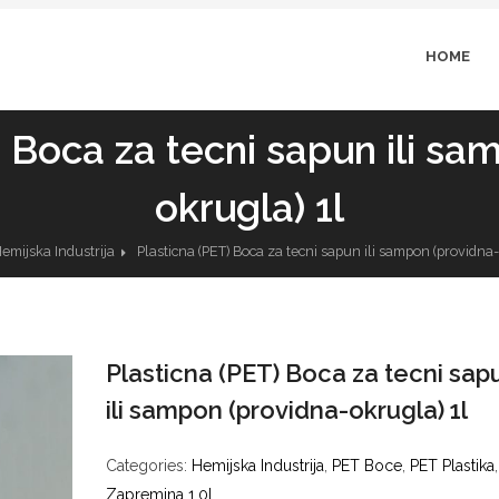
HOME
) Boca za tecni sapun ili sa
okrugla) 1l
emijska Industrija
Plasticna (PET) Boca za tecni sapun ili sampon (providna-
Plasticna (PET) Boca za tecni sap
ili sampon (providna-okrugla) 1l
Categories:
Hemijska Industrija
,
PET Boce
,
PET Plastika
,
Zapremina 1.0l