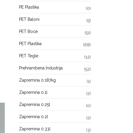
PE Plastika
(0)
PET Baloni
(5)
PET Boce
(51)
PET Plastika
(68)
PET Tegle
(12)
Prehrambena Industrija
(52)
Zapremina 0.187kg
(1)
Zapremina 0.1l
(2)
Zapremina 0.25l
(0)
Zapremina 0.2l
(2)
Zapremina 0.33l
(3)