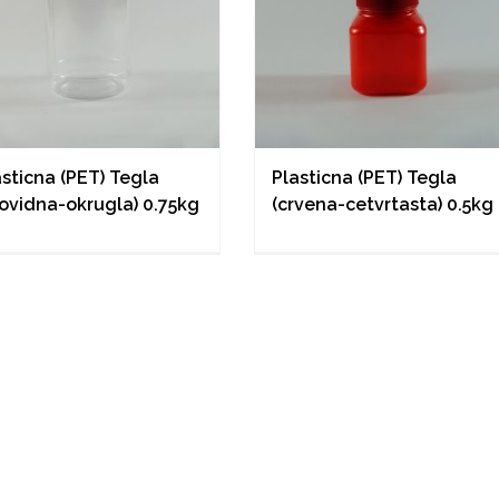
asticna (PET) Tegla
Plasticna (PET) Tegla
rovidna-okrugla) 0.75kg
(crvena-cetvrtasta) 0.5kg