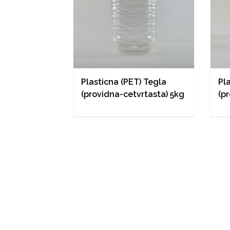
Plasticna (PET) Tegla
Pl
(providna-cetvrtasta) 5kg
(p