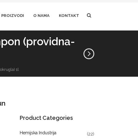
PROIZVODI
O NAMA
KONTAKT
mpon (providna-
okrugla) 1l
un
Product Categories
Hemijska Industrija
(22)