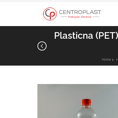
Plasticna (PET
Home
H