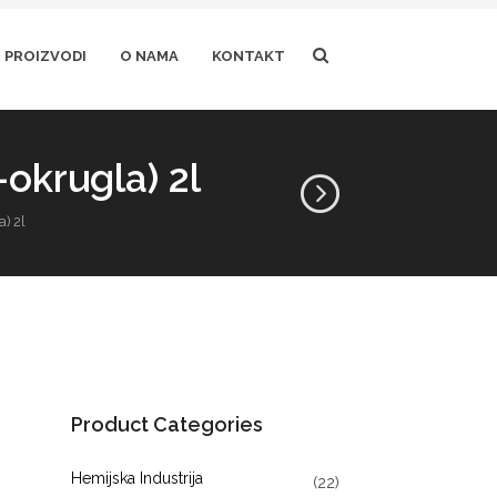
PROIZVODI
O NAMA
KONTAKT
-okrugla) 2l
) 2l
Product Categories
Hemijska Industrija
(22)