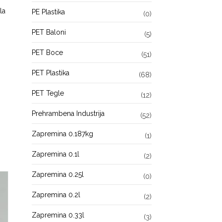
la
PE Plastika
(0)
PET Baloni
(5)
PET Boce
(51)
PET Plastika
(68)
PET Tegle
(12)
Prehrambena Industrija
(52)
Zapremina 0.187kg
(1)
Zapremina 0.1l
(2)
Zapremina 0.25l
(0)
Zapremina 0.2l
(2)
Zapremina 0.33l
(3)