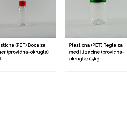
asticna (PET) Boca za
Plasticna (PET) Tegla za
ner (providna-okrugla)
med ili zacine (providna-
l
okrugla) 05kg