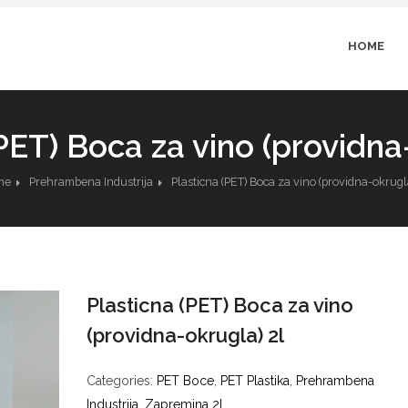
HOME
PET) Boca za vino (providna
me
Prehrambena Industrija
Plasticna (PET) Boca za vino (providna-okrugla
Plasticna (PET) Boca za vino
(providna-okrugla) 2l
Categories:
PET Boce
,
PET Plastika
,
Prehrambena
Industrija
,
Zapremina 2l