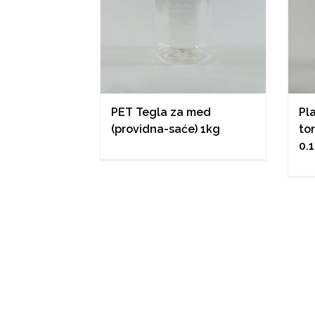
PET Tegla za med
Pl
(providna-saće) 1kg
to
0.1