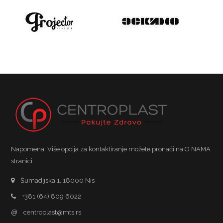
Napomena: Više opcija za kontaktiranje možete pronaći na O NAMA
stranici.
Šumadijska 1, 18000 Nis
+381 (64) 809 6022
@
centroplast@mts.rs