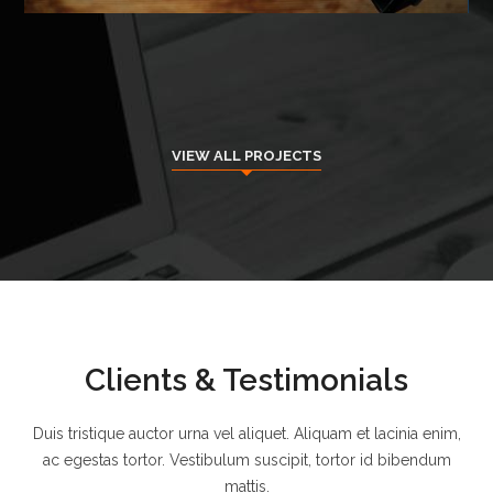
VIEW ALL PROJECTS
Clients & Testimonials
Duis tristique auctor urna vel aliquet. Aliquam et lacinia enim,
ac egestas tortor. Vestibulum suscipit, tortor id bibendum
mattis.