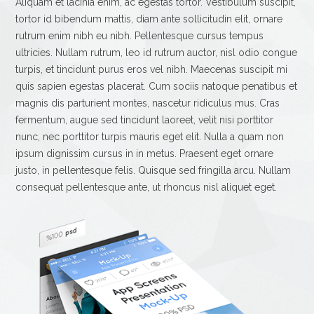
Aliquam et lacinia enim, ac egestas tortor. Vestibulum suscipit,
tortor id bibendum mattis, diam ante sollicitudin elit, ornare
rutrum enim nibh eu nibh. Pellentesque cursus tempus
ultricies. Nullam rutrum, leo id rutrum auctor, nisl odio congue
turpis, et tincidunt purus eros vel nibh. Maecenas suscipit mi
quis sapien egestas placerat. Cum sociis natoque penatibus et
magnis dis parturient montes, nascetur ridiculus mus. Cras
fermentum, augue sed tincidunt laoreet, velit nisi porttitor
nunc, nec porttitor turpis mauris eget elit. Nulla a quam non
ipsum dignissim cursus in in metus. Praesent eget ornare
justo, in pellentesque felis. Quisque sed fringilla arcu. Nullam
consequat pellentesque ante, ut rhoncus nisl aliquet eget.