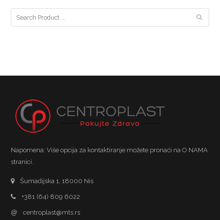
Napomena: Više opcija za kontaktiranje možete pronaći na O NAMA
stranici.
Šumadijska 1, 18000 Nis
+381 (64) 809 6022
@
centroplast@mts.rs