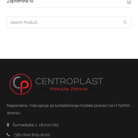
Zapremina 6l
(1)
Napomena: Više opcija za kontaktiranje možete pronaći na O NAMA
stranici.
Šumadijska 1, 18000 Nis
+381 (64) 809 6022