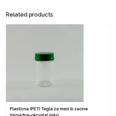
Related products
Plasticna (PET) Tegla za med ili zacine
(providna-okrugla) 05kg