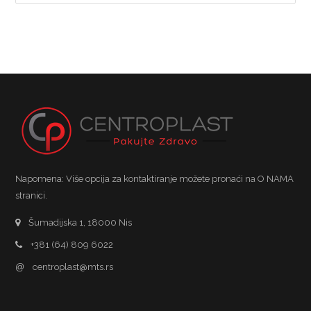
Napomena: Više opcija za kontaktiranje možete pronaći na O NAMA
stranici.
Šumadijska 1, 18000 Nis
+381 (64) 809 6022
@
centroplast@mts.rs